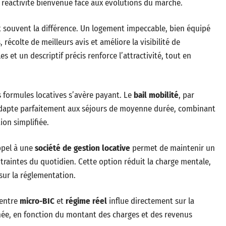
 réactivité bienvenue face aux évolutions du marché.
t souvent la différence. Un logement impeccable, bien équipé
récolte de meilleurs avis et améliore la visibilité de
 et un descriptif précis renforce l’attractivité, tout en
es formules locatives s’avère payant. Le
bail mobilité
, par
’adapte parfaitement aux séjours de moyenne durée, combinant
on simplifiée.
appel à une
société de gestion locative
permet de maintenir un
ntraintes du quotidien. Cette option réduit la charge mentale,
 sur la réglementation.
r entre
micro-BIC
et
régime réel
influe directement sur la
nnée, en fonction du montant des charges et des revenus