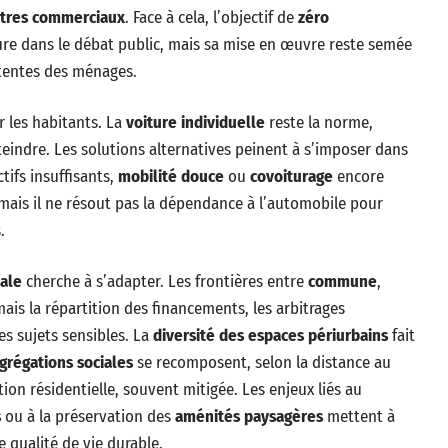
tres commerciaux
. Face à cela, l’objectif de
zéro
re dans le débat public, mais sa mise en œuvre reste semée
ttentes des ménages.
 les habitants. La
voiture individuelle
reste la norme,
tteindre. Les solutions alternatives peinent à s’imposer dans
ctifs insuffisants,
mobilité douce
ou
covoiturage
encore
mais il ne résout pas la dépendance à l’automobile pour
.
iale
cherche à s’adapter. Les frontières entre
commune
,
is la répartition des financements, les arbitrages
s sujets sensibles. La
diversité des espaces périurbains
fait
grégations sociales
se recomposent, selon la distance au
tion résidentielle, souvent mitigée. Les enjeux liés au
s
ou à la préservation des
aménités paysagères
mettent à
e qualité de vie durable.