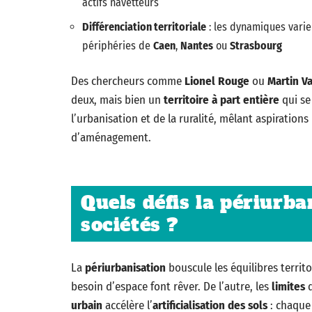
actifs navetteurs
Différenciation territoriale
: les dynamiques varie
périphéries de
Caen
,
Nantes
ou
Strasbourg
Des chercheurs comme
Lionel Rouge
ou
Martin V
deux, mais bien un
territoire à part entière
qui se
l’urbanisation et de la ruralité, mêlant aspiration
d’aménagement.
Quels défis la périurba
sociétés ?
La
périurbanisation
bouscule les équilibres territor
besoin d’espace font rêver. De l’autre, les
limites
d
urbain
accélère l’
artificialisation des sols
: chaque