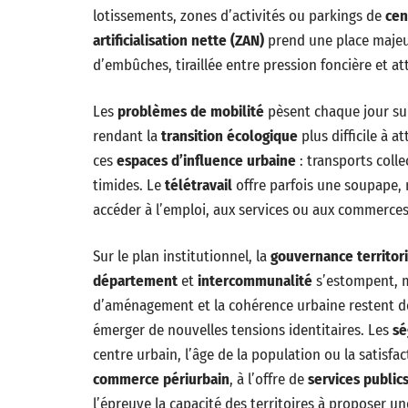
lotissements, zones d’activités ou parkings de
cen
artificialisation nette (ZAN)
prend une place majeu
d’embûches, tiraillée entre pression foncière et a
Les
problèmes de mobilité
pèsent chaque jour sur
rendant la
transition écologique
plus difficile à a
ces
espaces d’influence urbaine
: transports colle
timides. Le
télétravail
offre parfois une soupape, 
accéder à l’emploi, aux services ou aux commerces
Sur le plan institutionnel, la
gouvernance territor
département
et
intercommunalité
s’estompent, ma
d’aménagement et la cohérence urbaine restent de
émerger de nouvelles tensions identitaires. Les
sé
centre urbain, l’âge de la population ou la satisfac
commerce périurbain
, à l’offre de
services public
l’épreuve la capacité des territoires à proposer un