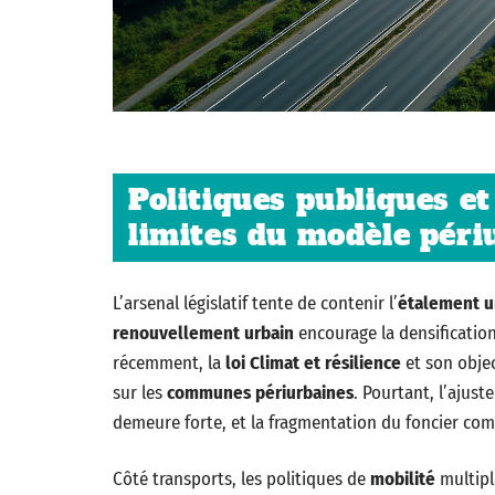
Politiques publiques et
limites du modèle péri
L’arsenal législatif tente de contenir l’
étalement u
renouvellement urbain
encourage la densification
récemment, la
loi Climat et résilience
et son obje
sur les
communes périurbaines
. Pourtant, l’ajus
demeure forte, et la fragmentation du foncier comp
Côté transports, les politiques de
mobilité
multipli