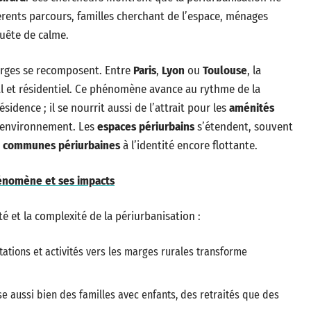
rents parcours, familles cherchant de l’espace, ménages
quête de calme.
arges se recomposent. Entre
Paris
,
Lyon
ou
Toulouse
, la
l et résidentiel. Ce phénomène avance au rythme de la
ésidence ; il se nourrit aussi de l’attrait pour les
aménités
 l’environnement. Les
espaces périurbains
s’étendent, souvent
s
communes périurbaines
à l’identité encore flottante.
hénomène et ses impacts
té et la complexité de la périurbanisation :
tations et activités vers les marges rurales transforme
ise aussi bien des familles avec enfants, des retraités que des